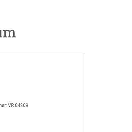
um
mer: VR 84209