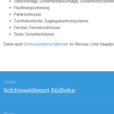
Türbeschläge, Sicherheitsbeschläge, Sicherheitsrosette
Fluchtwegsicherung
Panikschlösser
Zutrittskontrolle, Zugangskontrollsysteme
Fenster, Fensterschlösser
Türen, Sicherheitstüren
Siehe auch
Schlüsseldienst Münster
im Weisse Liste Hauptpor
agsnavigation
Zurück
Vorheriger
Schlüsseldienst Südlohn
Beitrag: