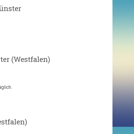
Münster
er (Westfalen)
glich.
stfalen)