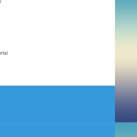
n
tal.