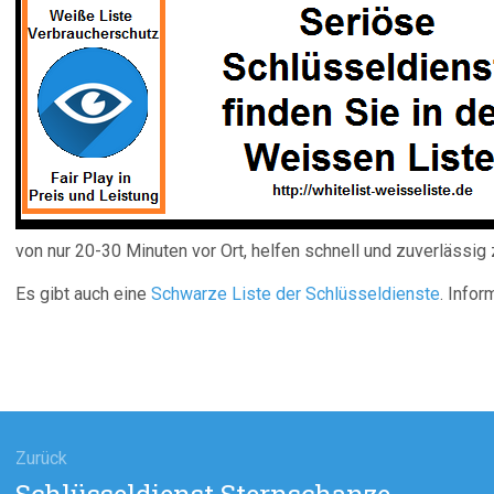
von nur 20-30 Minuten vor Ort, helfen schnell und zuverlässig 
Es gibt auch eine
Schwarze Liste der Schlüsseldienste
. Infor
agsnavigation
Zurück
Vorheriger