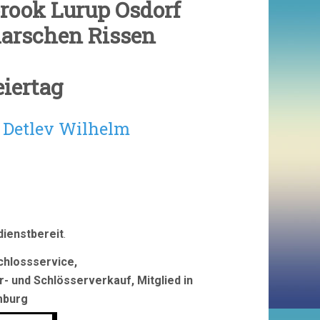
brook Lurup Osdorf
arschen Rissen
iertag
r Detlev Wilhelm
dienstbereit
.
hlossservice,
- und Schlösserverkauf, Mitglied in
mburg