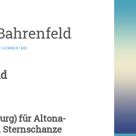
Bahrenfeld
NE KOMMENTARE
ld
rg) für Altona-
n Sternschanze