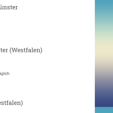
Münster
er (Westfalen)
glich.
stfalen)