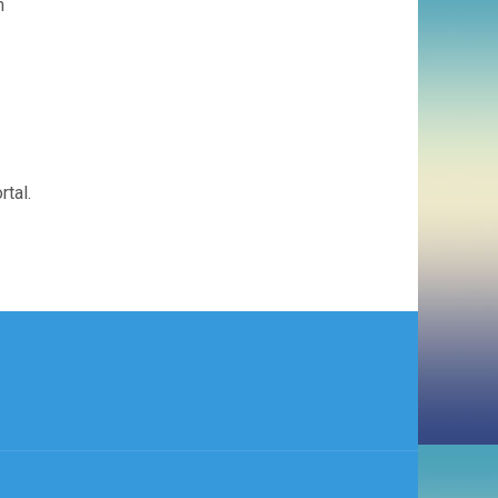
n
tal.