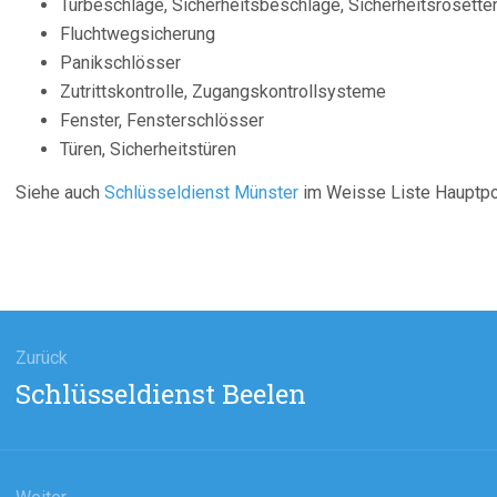
Türbeschläge, Sicherheitsbeschläge, Sicherheitsrosette
Fluchtwegsicherung
Panikschlösser
Zutrittskontrolle, Zugangskontrollsysteme
Fenster, Fensterschlösser
Türen, Sicherheitstüren
Siehe auch
Schlüsseldienst Münster
im Weisse Liste Hauptpor
agsnavigation
Zurück
Vorheriger
Schlüsseldienst Beelen
Beitrag: