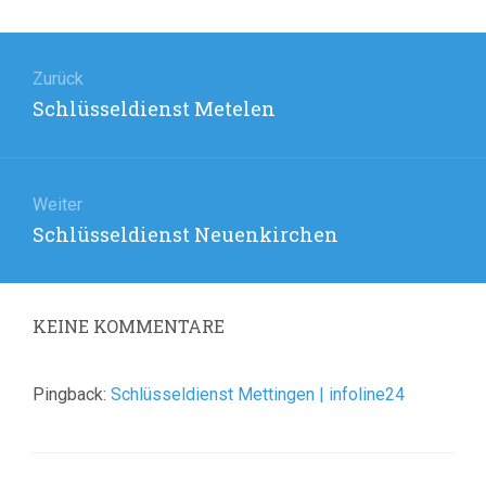
Beitragsnavigation
Zurück
Vorheriger
Schlüsseldienst Metelen
Beitrag:
Weiter
Nächster
Schlüsseldienst Neuenkirchen
Beitrag:
KEINE
KOMMENTARE
Pingback:
Schlüsseldienst Mettingen | infoline24