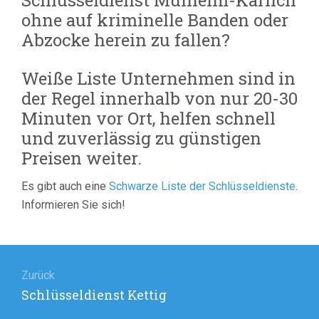
Schlüsseldienst Mülheim-Kärlich
ohne auf kriminelle Banden oder
Abzocke herein zu fallen?
Weiße Liste Unternehmen sind in
der Regel innerhalb von nur 20-30
Minuten vor Ort, helfen schnell
und zuverlässig zu günstigen
Preisen weiter.
Es gibt auch eine
Schwarze Liste der Schlüsseldienste
.
Informieren Sie sich!
Beitragsnavigation
Zurück
Vorheriger
Schlüsseldienst Kettig
Beitrag: