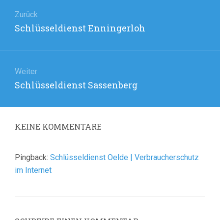
Beitragsnavigation
Zurück
Vorheriger
Schlüsseldienst Enningerloh
Beitrag:
Weiter
Nächster
Schlüsseldienst Sassenberg
Beitrag:
KEINE
KOMMENTARE
Pingback:
Schlüsseldienst Oelde | Verbraucherschutz
im Internet