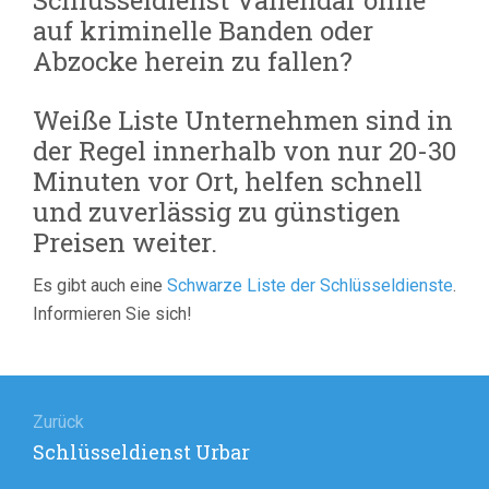
Schlüsseldienst Vallendar ohne
auf kriminelle Banden oder
Abzocke herein zu fallen?
Weiße Liste Unternehmen sind in
der Regel innerhalb von nur 20-30
Minuten vor Ort, helfen schnell
und zuverlässig zu günstigen
Preisen weiter.
Es gibt auch eine
Schwarze Liste der Schlüsseldienste
.
Informieren Sie sich!
Beitragsnavigation
Zurück
Vorheriger
Schlüsseldienst Urbar
Beitrag: