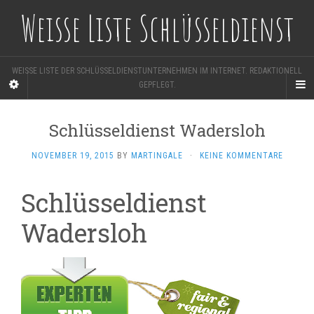
Weisse Liste Schlüsseldienst
WEISSE LISTE DER SCHLÜSSELDIENSTUNTERNEHMEN IM INTERNET. REDAKTIONELL
GEPFLEGT.
Schlüsseldienst Wadersloh
NOVEMBER 19, 2015
BY
MARTINGALE
·
KEINE KOMMENTARE
Schlüsseldienst
Wadersloh