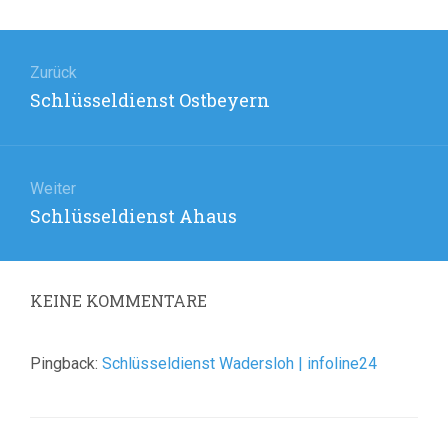
Beitragsnavigation
Zurück
Vorheriger
Schlüsseldienst Ostbeyern
Beitrag:
Weiter
Nächster
Schlüsseldienst Ahaus
Beitrag:
KEINE
KOMMENTARE
Pingback:
Schlüsseldienst Wadersloh | infoline24