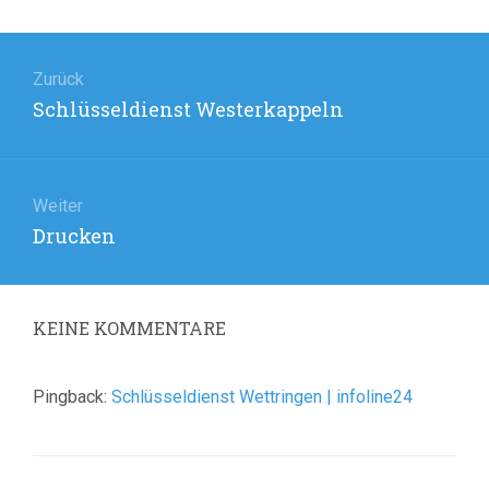
Beitragsnavigation
Zurück
Vorheriger
Schlüsseldienst Westerkappeln
Beitrag:
Weiter
Nächster
Drucken
Beitrag:
KEINE
KOMMENTARE
Pingback:
Schlüsseldienst Wettringen | infoline24